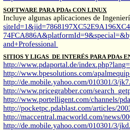
SOFTWARE PARA PDAs CON LINUX
Incluye algunas aplicaciones de Ingenier
siteId=1&jid=7868197XC52E9A196XC
74FCA886A&platformId=9&special=&byS
and+Professional
SITIOS Y LIGAS DE INTERÉS PARA PDAs E
http://www.pdaportal.de/index.php?lan
http://www.bpesolutions.com/apalmequi
http://de.mobile.yahoo.com/010301/3/jk
http://www.pricegrabber.com/search_ge
http://www.portelligent.com/channels/p
http://pocketpc.pdablast.com/articles/
http://maccentral.macworld.com/news/0
http://de.mobile.yahoo.com/010301/3/jk