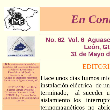
En Cont
No. 62 Vol. 6 Aguasca
León, G
31 de Mayo d
Boletín de comunicación de los
EDITOR
miembros del Colegio de Ingenieros
Mecánicos, Electricistas y
Electrónicos del Estado de
Guanajuato, A.C. y del
Hace unos días fuimos inf
Colegio de Ingenieros Mecánicos
Electricistas de Aguascalientes, AC.
instalación eléctrica de u
RESPONSABLE: Ing. Rafael
Sánchez Estrada, Presidente
terminado, al suceder u
V Consejo Directivo. CIMEEG.
EDITOR: Ing. Roberto Ruelas
Gómez. Comisión de Comunicación
aislamiento los interrupt
CIMEEG.
termomagnéticos no abr