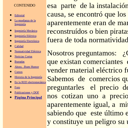
esa parte de la instalación
CONTENIDO
causa, se encontró que los 
Editorial
aparentemente eran de mar
La enseñanza de la
Ingeniería
reconstruídos o bien pirata
Ingeniería Mecánica
Ingeniería Eléctrica
fuera de toda normatividad
Ingeniería Electrónica
Calidad
Nosotros preguntamos: ¿
Normatividad Eléctrica
Noticias Cortas
que existan comerciantes 
Burradas
Ahora...Buen Humor
vender material eléctrico
Cursos
Sabemos de comercios q
Historia de la Ingeniería
En la RED electromecánica
preguntarles el precio d
Foro
Publicaciones y DOF
nos cotizan uno a precio
Página Principal
aparentemente igual, a mi
sabiendo que este último e
y constituye un peligro su 