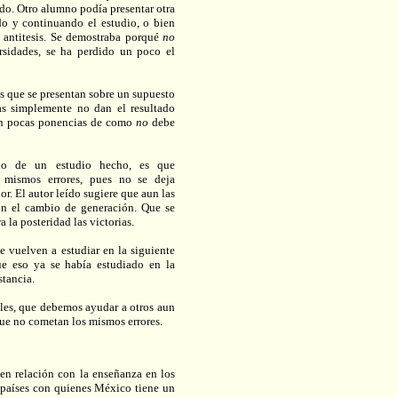
ado. Otro alumno podía presentar otra
do y continuando el estudio, o bien
a antitesis. Se demostraba porqué
no
rsidades, se ha perdido un poco el
as que se presentan sobre un supuesto
as simplemente no dan el resultado
en pocas ponencias de como
no
debe
ulo de un estudio hecho, es que
mismos errores, pues no se deja
r. El autor leído sugiere que aun las
con el cambio de generación. Que se
 la posteridad las victorias.
se vuelven a estudiar en la siguiente
que eso ya se había estudiado en la
stancia.
les, que debemos ayudar a otros aun
que no cometan los mismos errores.
, en relación con la enseñanza en los
s países con quienes México tiene un