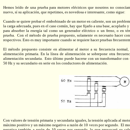
Hemos leído de una prueba para motores eléctricos que nosotros no conocía
nuevo, sí su aplicación, que repetimos, es novedosa e interesante, como sigue:
Cuando se quiere probar el embobinado de un motor en caliente, son un problema 
la carga adecuada, pues en el caso común, hay que fijarlo a una base, acoplarlo
para absorber la energía tal como un generador eléctrico o un freno, o en té
prueba. Con el método de prueba propuesto, solamente es necesario hacer cone
respectivos. Esto es muy importante cuando se requiere hacer pruebas frecuentem
El método propuesto consiste en alimentar al motor a su frecuencia normal
alimentación primaria. En la línea de alimentación se sobrepone otra frecue
alimentación secundaria. Esto último puede hacerse con un transformador con e
50 Hz y su secundario en serie en los conductores de alimentación.
Con valores de tensión primaria y secundaria iguales, la tensión aplicada al moto
máximo positivo y un máximo negativo a razón de 10 veces por segundo. El moto
negativa también a razón de 10 veces por segundo, lo que provocará su cal