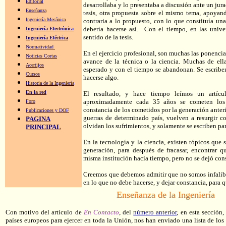
Editorial
desarrollaba y lo presentaba a discusión ante un jur
Enseñanza
tesis, otra propuesta sobre el mismo tema, apoyan
Ingeniería Mecánica
contraria a lo propuesto, con lo que constituía un
debería hacerse así. Con el tiempo, en las unive
Ingeniería Electrónica
sentido de la tesis.
Ingeniería Eléctrica
Normatividad
En el ejercicio profesional, son muchas las ponenci
Noticias Cortas
avance de la técnica o la ciencia. Muchas de ell
Acertijos
esperado y con el tiempo se abandonan. Se escrib
Cursos
hacerse algo.
Historia de la Ingeniería
En la red
El resultado, y hace tiempo leímos un artíc
aproximadamente cada 35 años se cometen los 
Foro
constancia de los cometidos por la generación anterio
Publicaciones y DOF
guerras de determinado país, vuelven a resurgir 
PAGINA
olvidan los sufrimientos, y solamente se escriben para
PRINCIPAL
En la tecnología y la ciencia, existen tópicos que 
generación, para después de fracasar, encontrar 
misma institución hacía tiempo, pero no se dejó con
Creemos que debemos admitir que no somos infalib
en lo que no debe hacerse, y dejar constancia, para 
Enseñanza de la Ingeniería
Con motivo del artículo de
En Contacto
, del
número anterior
, en esta sección
países europeos para ejercer en toda la Unión, nos han enviado una lista de lo