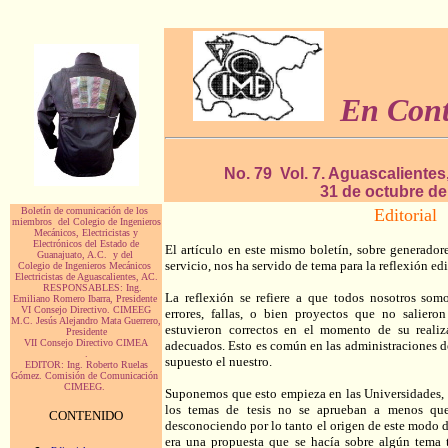
En Con
No. 79 Vol. 7. Aguascalientes
31 de octubre de
Boletín de comunicación de los
Editorial
miembros del Colegio de Ingenieros
Mecánicos, Electricistas y
Electrónicos del Estado de
El artículo en este mismo boletín, sobre generadore
Guanajuato, A.C. y del
servicio, nos ha servido de tema para la reflexión ed
Colegio de Ingenieros Mecánicos
Electricistas de Aguascalientes, AC.
RESPONSABLES: Ing.
La reflexión se refiere a que todos nosotros som
Emiliano Romero Ibarra, Presidente
VI Consejo Directivo. CIMEEG
errores, fallas, o bien proyectos que no salier
M.C. Jesús Alejandro Mata Guerrero,
estuvieron correctos en el momento de su realiz
Presidente
VII Consejo Directivo CIMEA
adecuados. Esto es común en las administraciones de
.
supuesto el nuestro.
EDITOR: Ing. Roberto Ruelas
Gómez. Comisión de Comunicación
CIMEEG.
Suponemos que esto empieza en las Universidades, 
los temas de tesis no se aprueban a menos que
CONTENIDO
desconociendo por lo tanto el origen de este modo de 
era una propuesta que se hacía sobre algún tema 