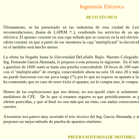
Ingeniería Eléctrica
RETO TÉCNICO
Últimamente, se ha presentado en las industrias de esta ciudad de L
recomendaciones, (hasta de LAPEM !!..), vendiendo los servicios de un apa
eléctrica. El aparato consiste en una caja sellada que se conecta en la red eléctri
oferta consiste en que a partir de ese momento la caja "multiplicará" la electric
en el medidor será mucho menor.
La oferta ha llegado hasta la Universidad DeLaSalle Bajío. Nuestro Colegiado
Ing. Fernando García Ahumada, le propuso a esta persona lo siguiente: En el lab
a gasolina de 1600 watts se haría una prueba conectándole 16 focos de 100 watt
con el "multiplicador" de energía, conectándole ahora no solo 16 sino 20 o más 
no puede funcionar con tan poca carga (!?), por lo que no expuso su aparato a l
ha comentado que en caso de tener éxito el aparato, no le compra uno, le compra
Dentro de las explicaciones que nos dieron, no nos quedó claro si solamente
medidores de CFE. De lo que sí estamos seguros es que periódicamente se p
ofertas parecidas, y que al final no son más que un timo, con malas consecuenc
creerles.
A nosotros nos parece muy acertado el reto técnico del Ing. García Ahumada, y a
proponer un mejor método de prueba de aparatos similares.
PRUEBA NOVEDOSA DE MOTORES.