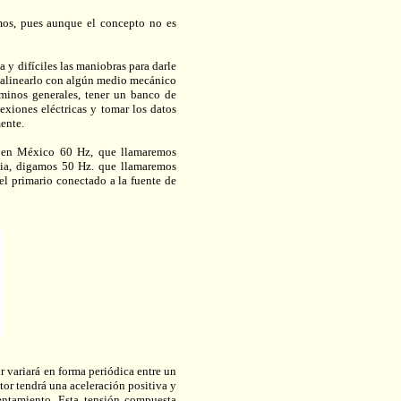
mos, pues aunque el concepto no es
y difíciles las maniobras para darle
 y alinearlo con algún medio mecánico
rminos generales, tener un banco de
xiones eléctricas y tomar los datos
ente.
, en México 60 Hz, que llamaremos
ncia, digamos 50 Hz. que llamaremos
l primario conectado a la fuente de
r variará en forma periódica entre un
r tendrá una aceleración positiva y
entamiento. Esta tensión compuesta