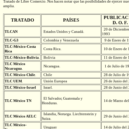
Tratado de Libre Comercio. Nos hacen notar que las posibilidades de ejercer nue
amplia.
PUBLICAC
TRATADO
PAÍSES
D. O. F.
20 de Diciembre
TLCAN
Estados Unidos y Canadá.
1993
TLC-G3
Colombia y Venezuela
9 de Enero de 
TLC-México-Costa
Costa Rica.
10 de Enero de 
Rica
TLC-México-Bolivia
.
Bolivia
11 de Enero de 
TLC México
Nicaragua.
1 de Julio de 1
Nicaragua
.
TLC México-Chile
.
Chile
28 de Julio de 
TLC UEM
.
Unión Europea
26 de Junio del
TLC México-Israel
Israel.
28 de Junio del
El Salvador, Guatemala y
TLC México TN
14 de Marzo del
Honduras.
Islandia, Noruega. Liechtenstein y
TLC México AELC
29 de Junio del
Suiza.
TLC México-
Uruguay
14 de Julio del 