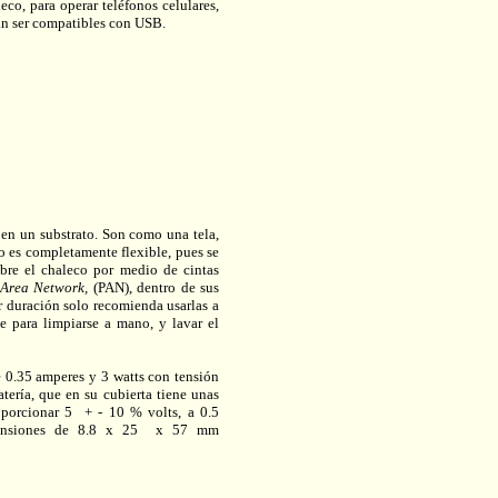
leco, para operar
teléfonos celulares,
n ser compatibles con USB.
en un substrato. Son como una tela,
 es completamente flexible, pues se
bre el chaleco por medio de cintas
Area Network,
(PAN), dentro de sus
or duración solo recomienda usarlas a
e para limpiarse a mano, y lavar el
e 0.35 amperes y 3 watts con tensión
tería, que en su cubierta tiene unas
porcionar 5 + - 10 % volts, a 0.5
imensiones de 8.8 x 25 x 57 mm