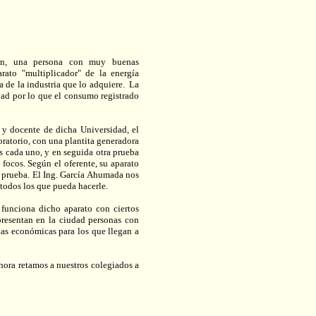
eón, una persona con muy buenas
rato "multiplicador" de la energía
ca de la industria que lo adquiere. La
idad por lo que el consumo registrado
 y docente de dicha Universidad, el
oratorio, con una plantita generadora
s cada uno, y en seguida otra prueba
focos. Según el oferente, su aparato
a prueba. El Ing. García Ahumada nos
 todos los que pueda hacerle.
 funciona dicho aparato con ciertos
resentan en la ciudad personas con
ias económicas para los que llegan a
hora retamos a nuestros colegiados a