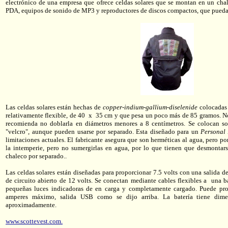
electrónico de una empresa que ofrece celdas solares que se montan en un cha
PDA, equipos de sonido de MP3 y reproductores de discos compactos, que pueda
Las celdas solares están hechas de
copper-indium-gallium-diselenide
colocadas 
relativamente flexible, de 40 x 35 cm y que pesa un poco más de 85 gramos. No
recomienda no doblarla en diámetros menores a 8 centímetros. Se colocan so
"velcro", aunque pueden usarse por separado. Esta diseñado para un
Personal
limitaciones actuales. El fabricante asegura que son herméticas al agua, pero p
la intemperie, pero no sumergirlas en agua, por lo que tienen que desmontars
chaleco por separado..
Las celdas solares están diseñadas para proporcionar 7.5 volts con una salida d
de circuito abierto de 12 volts. Se conectan mediante cables flexibles a una ba
pequeñas luces indicadoras de en carga y completamente cargado. Puede pro
amperes máximo, salida USB como se dijo arriba. La batería tiene d
aproximadamente.
www.scottevest.com.