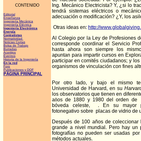
Ing. Mecánico Electricista? Y, ¿si lo 
CONTENIDO
tendrá sistemas eléctricos o mecánic
Editorial
adecuación o modificación? ¿Y, los asilo
Enseñanza
Ingeniería Mecánica
Ingeniería Eléctrica
Otras ideas en:
http://www.globalgivin
Ingeniería Electrónica
Energía
Contratistas
Al Colegio por la Ley de Profesiones 
Normatividad
Noticias Cortas
corresponde coordinar el Servicio Prof
Bolsa de Trabajo
hasta ahora son siempre los mismo
Burradas
Acertijos
apuntan para impartir cursos en Explor
Evento
s
Historia de la Ingeniería
participar en comités ciudadanos; y lo
En la red
organismos de vinculación con fines altr
Foro
Publicaciones y DOF
PÁGINA PRINCIPAL
Por otro lado, y bajo el mismo te
Universidad de Harvard, en su
Harvar
los observatorios que tienen en diferent
a
ñ
os de 1880 y 1980 del orden de 5
bóveda celeste, . En su mayor p
fotonegativo sobre placas de vidrio de 
Después de 100 años de coleccionar l
grande a nivel mundial. Pero hay un 
fotografías no pueden ser usadas por 
métodos actuales.