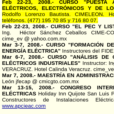
Feb 22-23, 2008.- CURSO "PUESTA
ELÉCTRICOS, ELECTRÓNICOS Y DE L
Rodolfo Lorenzo Bautista. CIMELEON. Ho
teléfonos. (477) 195 70 85 y 716 80 07.
Feb 22-23, 2008.- CURSO "EL PEC Y LI
Ing. Héctor Sánchez Ceballos CIME-C
cime_ev @ yahoo.com.mx
Mar 3-7, 2008.- CURSO "FORMACIÓN
ENERGÍA ELÉCTRICA"
Instructores del FID
Mar 6-7, 2008.- CURSO "ANÁLISIS D
ELÉCTRICOS INDUSTRIALES"
Instructor: I
VERACRUZ. Hotel Calinda Veracruz. cime_ve
Mar 7, 2008.- MAESTRÍA EN ADMINISTR
León jfecap @ cmicgto.com.mx
Mar 13-15, 2008.- CONGRESO INTE
ELÉCTRICAS
Holiday Inn Quijote San Luis 
Constructores de Instalaciones Eléct
www.apcieac.com