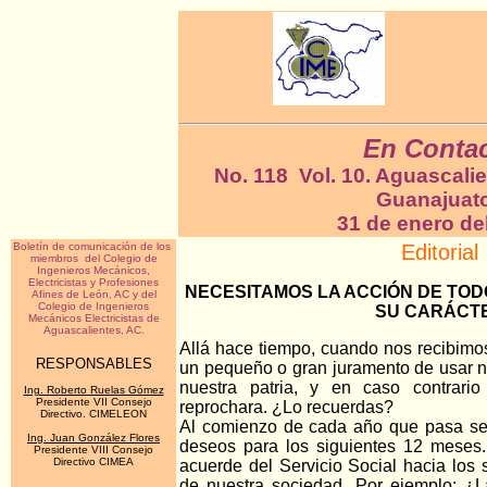
En Conta
No. 118 Vol. 10. Aguascalie
Guanajuat
31 de enero de
Boletín de comunicación de los
Editorial
miembros del Colegio de
Ingenieros Mecánicos,
Electricistas y Profesiones
NECESITAMOS LA ACCIÓN DE TOD
Afines de León, AC y del
Colegio de Ingenieros
SU CARÁCT
Mecánicos Electricistas de
Aguascalientes, AC.
Allá hace tiempo, cuando nos recibimos
RESPONSABLES
un pequeño o gran juramento de usar n
nuestra patria, y en caso contrari
Ing. Roberto Ruelas Gómez
Presidente VII Consejo
reprochara. ¿Lo recuerdas?
Directivo. CIMELEON
Al comienzo de cada año que pasa se 
Ing. Juan González Flores
deseos para los siguientes 12 meses.
Presidente VIII Consejo
Directivo CIMEA
acuerde del Servicio Social hacia los
de nuestra sociedad. Por ejemplo: ¿L